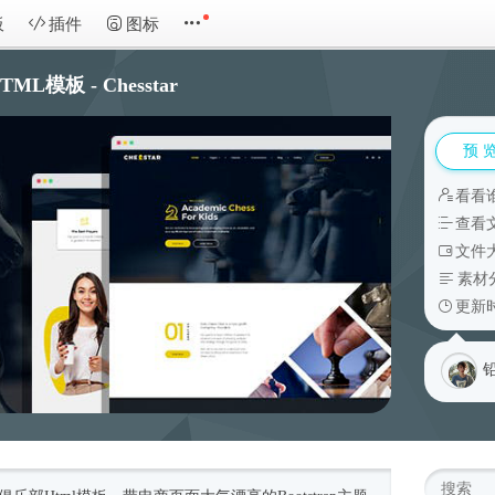
板
插件
图标
模板 - Chesstar
预 
看看
查看
文件大
素材
更新时