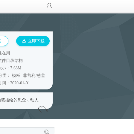
览
立即下载
谁在用
文件目录结构
小：7.63M
分类：
模板
-
非营利/慈善
间：2020-01-01
铅笔描绘的思念╮动人
9