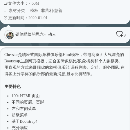
文件大小：7.63M
素材分类：
模板
-
非营利/慈善
更新时间：2020-01-01
铅笔描绘的思念╮动人
9
Chesstar是
响应式
国际象棋俱乐部
Html模板
，带电商页面大气漂亮的
Bootstrap主题
网页模板
，适合国际象棋比赛,象棋类和个人象棋类。
用直观的方式来展现你的象棋俱乐部,课程列表、定价、服务团队,在
博客上分享你的俱乐部的最新消息,显示比赛结果。
主要特色
100+HTML页面
不同的页眉、页脚
左和右侧菜单
超级菜单
基于
Bootstrap4
充分响应