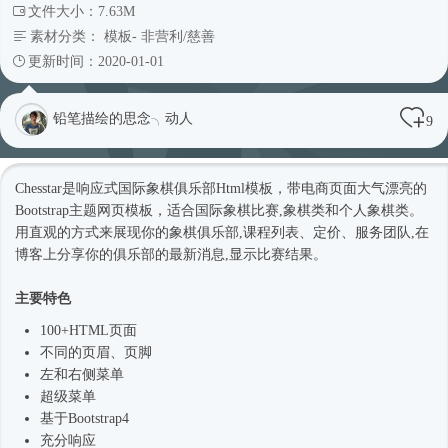
文件大小：7.63M
素材分类：
模板
-
非营利/慈善
更新时间：2020-01-01
铅笔描绘的思念╮动人
9
Chesstar是
响应式
国际象棋俱乐部
Html模板
，带电商页面大气漂亮的
Bootstrap主题
网页模板
，适合国际象棋比赛,象棋类和个人象棋类。
用直观的方式来展现你的象棋俱乐部,课程列表、定价、服务团队,在
博客上分享你的俱乐部的最新消息,显示比赛结果。
主要特色
100+HTML页面
不同的页眉、页脚
左和右侧菜单
超级菜单
基于
Bootstrap4
充分响应