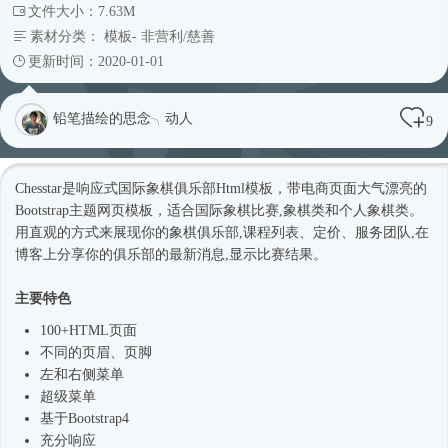
文件大小：7.63M
素材分类：
模板
-
非营利/慈善
更新时间：2020-01-01
铅笔描绘的思念╮动人
9
Chesstar是
响应式
国际象棋俱乐部
Html模板
，带电商页面大气漂亮的
Bootstrap主题
网页模板
，适合国际象棋比赛,象棋类和个人象棋类。
用直观的方式来展现你的象棋俱乐部,课程列表、定价、服务团队,在
博客上分享你的俱乐部的最新消息,显示比赛结果。
主要特色
100+HTML页面
不同的页眉、页脚
左和右侧菜单
超级菜单
基于
Bootstrap4
充分响应